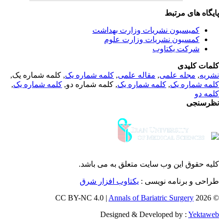
یگاه های مرتبط
کمیسیون نشریات وزارت بهداشت
کمسیون نشریات وزارت علوم
شرکت یکتاوب
مات کلیدی
, کلمه شماره یک,
کلمه شماره یک
,
مقاله علمی
,
مجله علمی
,
ریه
,
کلمه شماره یک
, کلمه شماره دو,
کلمه شماره یک
,
مه شماره یک
مه دو
رسنجی
یه حقوق این وب سایت متعلق به
می باشد.
طراحی و برنامه نویسی
یکتاوب افزار شرق
Annals of Bariatric Surgery
© 202
Designed & Developed by :
Yektaw