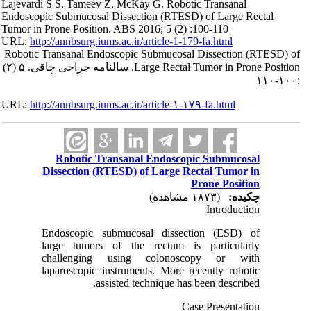
Lajevardi S S, Tameev Z, McKay G. Robotic Transanal
Endoscopic Submucosal Dissection (RTESD) of Large Rectal
Tumor in Prone Position. ABS 2016; 5 (2) :100-110
URL:
http://annbsurg.iums.ac.ir/article-1-179-fa.html
Robotic Transanal Endoscopic Submucosal Dissection (RTESD) of
Large Rectal Tumor in Prone Position. سالنامه جراحی چاقی. ۵ (۲)
:۱۰۰-۱۱۰
URL:
http://annbsurg.iums.ac.ir/article-۱-۱۷۹-fa.html
Robotic Transanal Endoscopic Submucosal
Dissection (RTESD) of Large Rectal Tumor in
Prone Position
چکیده:
(۱۸۷۳ مشاهده)
Introduction
Endoscopic submucosal dissection (ESD) of
large tumors of the rectum is particularly
challenging using colonoscopy or with
laparoscopic instruments. More recently robotic
assisted technique has been described.
Case Presentation