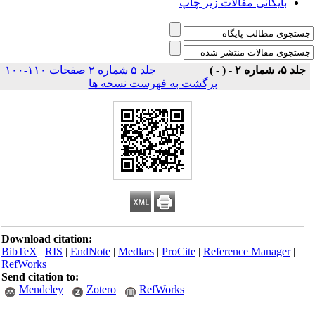
بایگانی مقالات زیر چاپ
|
جلد ۵ شماره ۲ صفحات ۱۱۰-۱۰۰
جلد ۵، شماره ۲ - ( - )
برگشت به فهرست نسخه ها
Download citation:
BibTeX
|
RIS
|
EndNote
|
Medlars
|
ProCite
|
Reference Manager
|
RefWorks
Send citation to:
Mendeley
Zotero
RefWorks